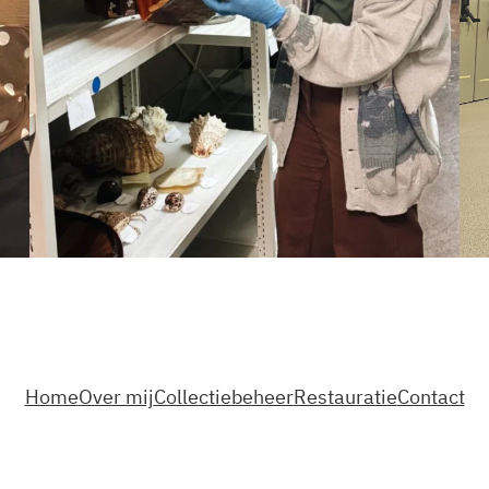
Home
Over mij
Collectiebeheer
Restauratie
Contact