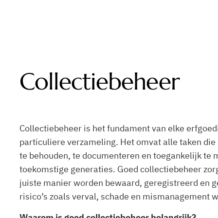
Ga
naar
de
inhoud
Collectiebeheer
Collectiebeheer is het fundament van elke erfgoed
particuliere verzameling. Het omvat alle taken die 
te behouden, te documenteren en toegankelijk te 
toekomstige generaties. Goed collectiebeheer zorg
juiste manier worden bewaard, geregistreerd en g
risico’s zoals verval, schade en mismanagement 
Waarom is goed collectiebeheer belangrijk?