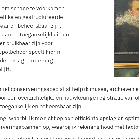
l om schade te voorkomen
delijke en gestructureerde
aar en beheersbaar zijn.
j aan de toegankelijkheid en
er bruikbaar zijn voor
epotbeheer speelt hierin
rde opslagruimte zorgt
ijft.
tief conserveringsspecialist help ik musea, archieven e
oor een overzichtelijke en nauwkeurige registratie van 
 toegankelijk en beheersbaar zijn.
ing, waarbij ik me richt op een efficiënte opslag en o
rveringsplannen op, waarbij ik rekening houd met factor
r, zodat objecten veilig en verantwoord kunnen worden v