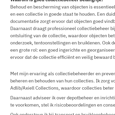
Behoud en bescherming van objecten is essentiee
en een collectie in goede staat te houden. Een dui
documentatie zorgt ervoor dat objecten goed vindb
Daarnaast draagt professioneel collectiebeheer bi
ontsluiting van de collectie, waardoor objecten bet
onderzoek, tentoonstellingen en bruiklenen. Ook d
een grote rol: een goed ingerichte en georganisee
ervoor dat de collectie efficiënt en veilig bewaard bl
Met mijn ervaring als collectiebeheerder en preven
beheren en behouden van hun collecties. Ik zorg v
Adlib/Axiell Collections, waardoor collecties beter
Daarnaast adviseer ik over depotbeheer en inricht
te voorkomen, stel ik risicobeoordelingen en conse
Ook ondersteun ik bij transport en bruikleenbehee